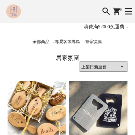
0
消費滿$2000免運費 /
🤎
全部商品
專屬客製專區
居家氛圍
A
B
居家氛圍
O
U
T
U
S