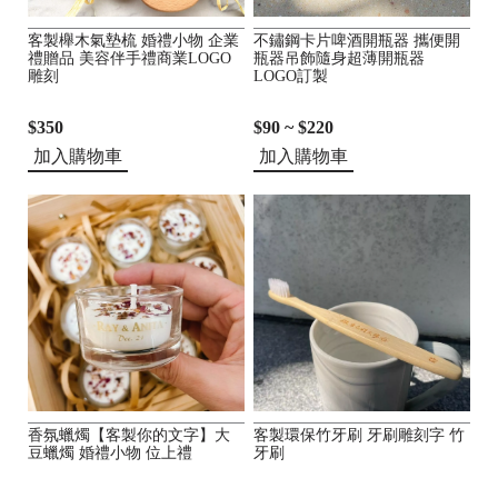
客製櫸木氣墊梳 婚禮小物 企業
不鏽鋼卡片啤酒開瓶器 攜便開
禮贈品 美容伴手禮商業LOGO
瓶器吊飾隨身超薄開瓶器
雕刻
LOGO訂製
$350
$90 ~ $220
加入購物車
加入購物車
香氛蠟燭【客製你的文字】大
客製環保竹牙刷 牙刷雕刻字 竹
豆蠟燭 婚禮小物 位上禮
牙刷