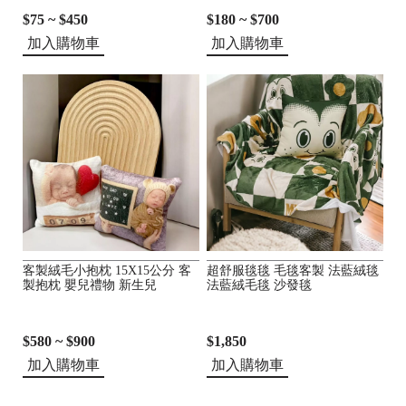
$75 ~ $450
$180 ~ $700
加入購物車
加入購物車
客製絨毛小抱枕 15X15公分 客
超舒服毯毯 毛毯客製 法藍絨毯
製抱枕 嬰兒禮物 新生兒
法藍絨毛毯 沙發毯
$580 ~ $900
$1,850
加入購物車
加入購物車